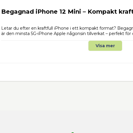
Begagnad iPhone 12 Mini – Kompakt kra
Letar du efter en kraftfull iPhone i ett kompakt format? Begag
är den minsta 5G-iPhone Apple någonsin tillverkat – perfekt för d
stor och otymplig telefon. Med OLED Super Retina XDR-skärm, 
skydd får du flaggskeppskänsla i fickformat.
Visa mer
Perfekt för en hand, ficka eller liten väska – beställ din begagna
Teknisk specifikation:
Skärm: 5.4” tum
Bakomkamera: Dubbelkamera med 12 MP (ultravidvinkel o
Frontkamera: 12MP
Face ID: Identifieringen skyddar din integritet