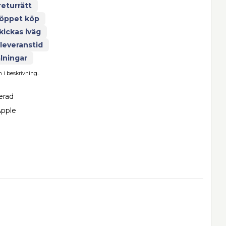
returrätt
 öppet köp
kickas iväg
 leveranstid
lningar
i beskrivning..
erad
Apple