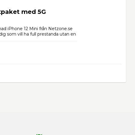
ftpaket med 5G
nad iPhone 12 Mini från Netzone.se 
ig som vill ha full prestanda utan en 
A14 Bionic-chip och Ceramic Shield-
de 
ch vidvinkel)