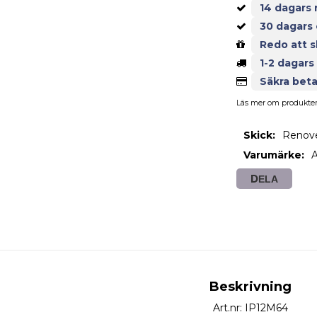
14 dagars 
30 dagars
Redo att s
1-2 dagars
Säkra beta
Läs mer om produkten 
Skick
Renov
Varumärke
DELA
Beskrivning
Art.nr: IP12M64