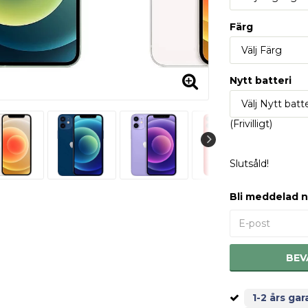
Färg
Nytt batteri
(Frivilligt)
Slutsåld!
Bli meddelad n
BEV
1-2 års gar