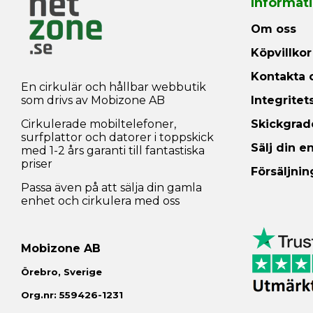
Informat
Om oss
Köpvillkor
Kontakta 
En cirkulär och hållbar webbutik
som drivs av Mobizone AB
Integritet
Cirkulerade mobiltelefoner,
Skickgrad
surfplattor och datorer i toppskick
Sälj din e
med 1-2 års garanti till fantastiska
priser
Försäljnin
Passa även på att sälja din gamla
enhet och cirkulera med oss
Mobizone AB
Örebro, Sverige
Org.nr: 559426-1231