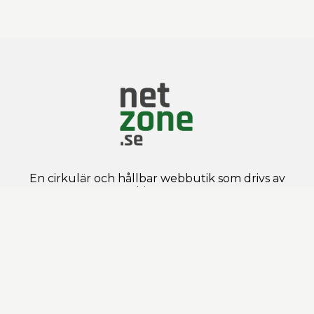
En cirkulär och hållbar webbutik som drivs av
Mobizone AB
Cirkulerade mobiltelefoner, surfplattor och
datorer i toppskick med 1-2 års garanti till
fantastiska priser
Passa även på att sälja din gamla enhet och
cirkulera med oss