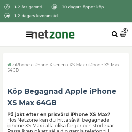
1-2 års garanti
30 dagars öppet köp
1-2 dagars leveranstid
0
iPhone
iPhone X serien
XS Max
iPhone XS Max
64GB
Köp Begagnad Apple iPhone
XS Max 64GB
På jakt efter en prisvärd iPhone XS Max?
Hos Netzone kan du hitta såväl begagnade
iphone XS Max i alla olika färger och storlekar.
Passa även på att sälja din gamla telefon till